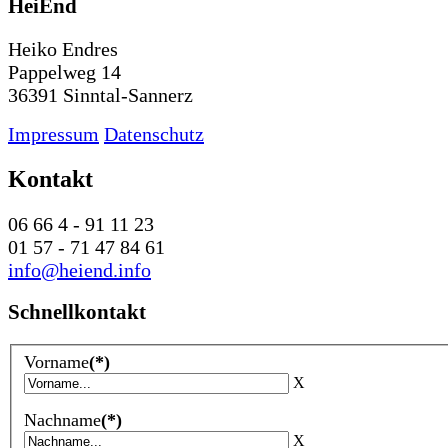
HeiEnd
Heiko Endres
Pappelweg 14
36391 Sinntal-Sannerz
Impressum
Datenschutz
Kontakt
06 66 4 - 91 11 23
01 57 - 71 47 84 61
info@heiend.info
Schnellkontakt
Vorname
(*)
X
Nachname
(*)
X